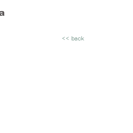
a
<< back